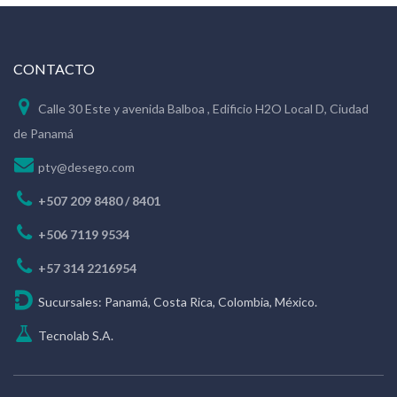
CONTACTO
Calle 30 Este y avenida Balboa , Edificio H2O Local D, Ciudad
de Panamá
pty@desego.com
+507 209 8480 / 8401
+506 7119 9534
+57 314 2216954
Sucursales: Panamá, Costa Rica, Colombia, México.
Tecnolab S.A.