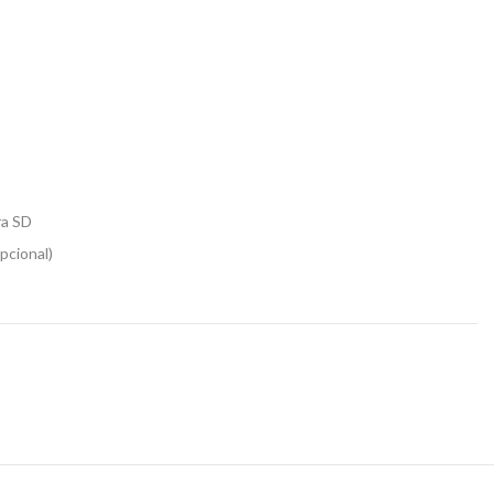
s
ra SD
pcional)