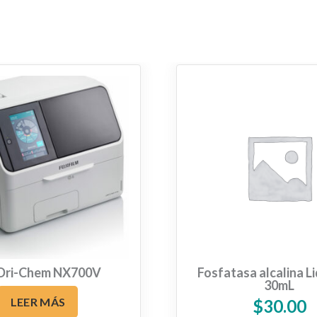
i Dri-Chem NX700V
Fosfatasa alcalina L
30mL
LEER MÁS
$
30.00