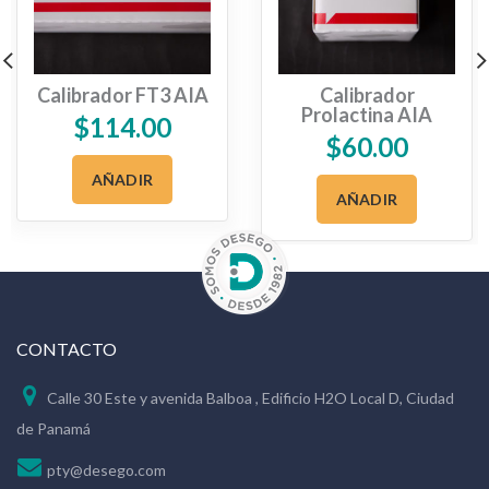
Calibrador FT3 AIA
Calibrador
Prolactina AIA
$
114.00
$
60.00
AÑADIR
AÑADIR
CONTACTO
Calle 30 Este y avenida Balboa , Edificio H2O Local D, Ciudad
de Panamá
pty@desego.com