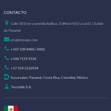
CONTACTO
Calle 30 Este y avenida Balboa , Edificio H2O Local D, Ciudad
de Panamá
pty@desego.com
+507 209 8480 / 8401
+506 7119 9534
+57 314 2216954
Sucursales: Panamá, Costa Rica, Colombia, México.
Tecnolab S.A.