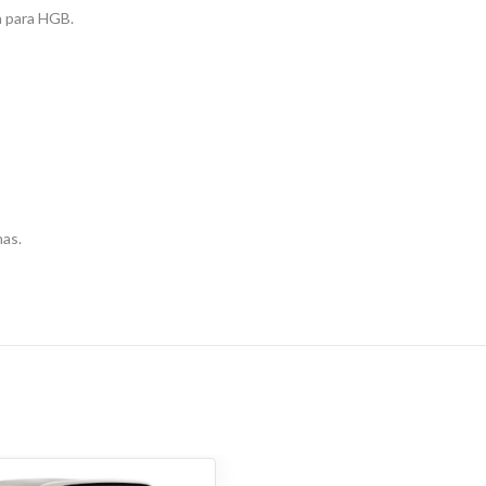
a para HGB.
nas.