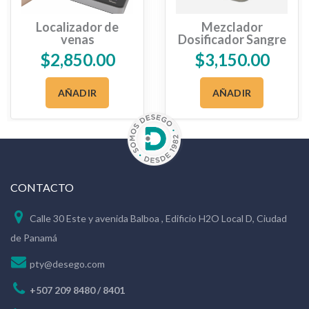
Localizador de
Mezclador
venas
Dosificador Sangre
BCM-10
$
2,850.00
$
3,150.00
AÑADIR
AÑADIR
CONTACTO
Calle 30 Este y avenida Balboa , Edificio H2O Local D, Ciudad
de Panamá
pty@desego.com
+507 209 8480 / 8401