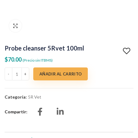
Clic para agrandar
Probe cleanser 5Rvet 100ml
$
70.00
(Precio sin ITBMS)
Probe cleanser 5Rvet 100ml cantidad
AÑADIR AL CARRITO
Categoría:
5R Vet
Compartir