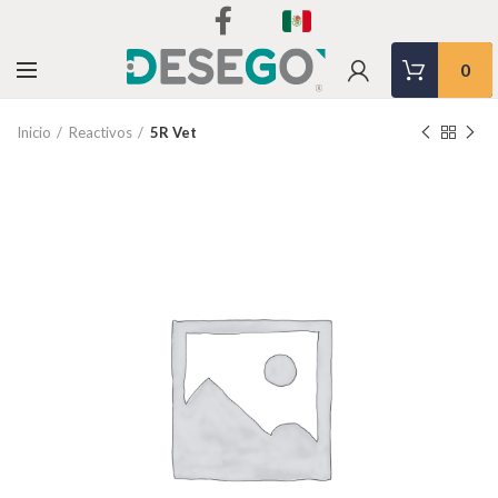
0
Inicio
Reactivos
5R Vet