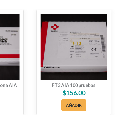
rona AIA
FT3 AIA 100 pruebas
$
156.00
AÑADIR