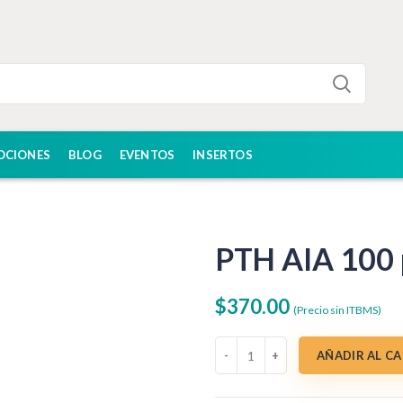
OCIONES
BLOG
EVENTOS
INSERTOS
PTH AIA 100 
$
370.00
(Precio sin ITBMS)
PTH AIA 100 pruebas cantidad
AÑADIR AL C