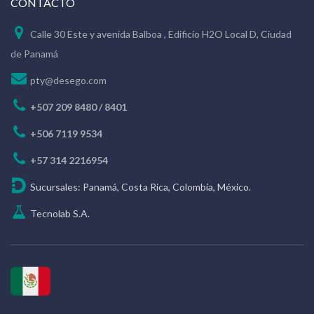
CONTACTO
Calle 30 Este y avenida Balboa , Edificio H2O Local D, Ciudad
de Panamá
pty@desego.com
+507 209 8480 / 8401
+506 7119 9534
+57 314 2216954
Sucursales: Panamá, Costa Rica, Colombia, México.
Tecnolab S.A.