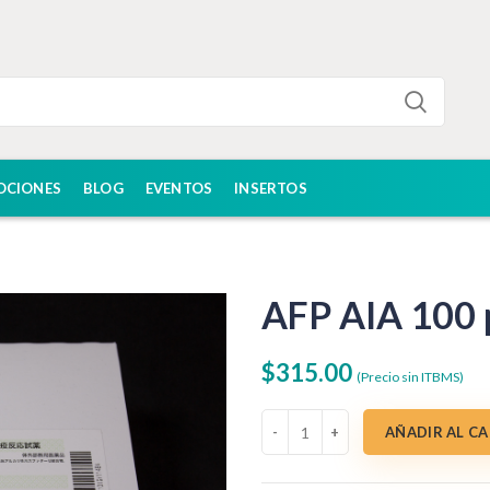
OCIONES
BLOG
EVENTOS
INSERTOS
AFP AIA 100 
$
315.00
(Precio sin ITBMS)
AFP AIA 100 pruebas cantidad
AÑADIR AL C