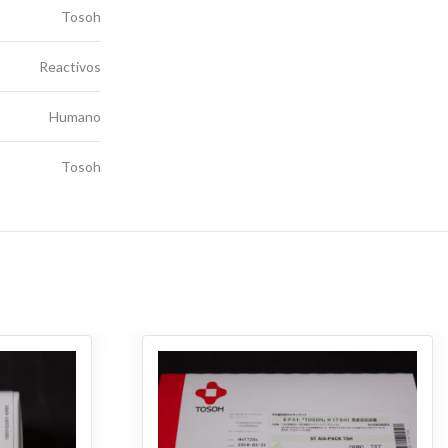
Tosoh
Reactivos
Humano
Tosoh