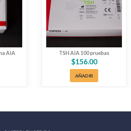
ina AIA
TSH AIA 100 pruebas
$
156.00
AÑADIR