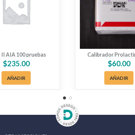
II AIA 100 pruebas
Calibrador Prolact
$
235.00
$
60.00
AÑADIR
AÑADIR