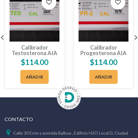
Calibrador
Calibrador
Testosterona AIA
Progesterona AIA
$
114.00
$
114.00
AÑADIR
AÑADIR
CONTACTO
Calle 30 Este y avenida Balboa , Edificio H2O Local D, Ciudad