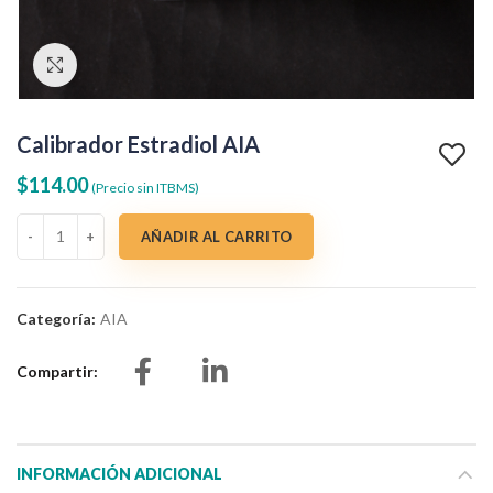
Clic para agrandar
Calibrador Estradiol AIA
$
114.00
(Precio sin ITBMS)
Calibrador Estradiol AIA cantidad
AÑADIR AL CARRITO
Categoría:
AIA
Compartir
INFORMACIÓN ADICIONAL