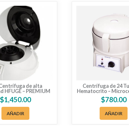
Centrífuga de alta
Centrífuga de 24 T
dad HFUGE – PREMIUM
Hematocrito – Microc
CHK-24
$
1,450.00
$
780.00
AÑADIR
AÑADIR