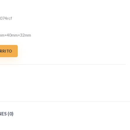
3074rcf
5mm×40mm×32mm
 SFUGE-8 – PREMIUM cantidad
ARRITO
S (0)