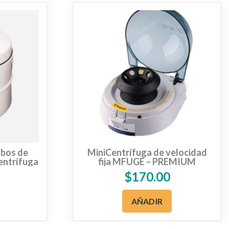
ubos de
MiniCentrífuga de velocidad
entrífuga
fija MFUGE – PREMIUM
$
170.00
AÑADIR