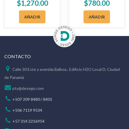
$
1,270.00
$
780.00
Microcentrífuga
CHK-24
AÑADIR
AÑADIR
CONTACTO
Calle 30 Este y avenida Balboa , Edificio H2O Local D, Ciudad
de Panamá
pty@desego.com
+507 209 8480 / 8401
+506 7119 9534
+57 314 2216954