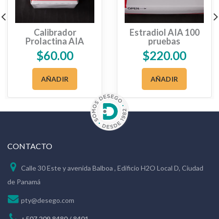
Calibrador
Estradiol AIA 100
Prolactina AIA
pruebas
$
60.00
$
220.00
AÑADIR
AÑADIR
CONTACTO
Calle 30 Este y avenida Balboa , Edificio H2O Local D, Ciudad
de Panamá
pty@desego.com
+507 209 8480 / 8401