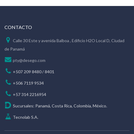
CONTACTO
Calle 30 Este y avenida Balboa , Edificio H2O Local D, Ciudad
de Panamá
pty@desego.com
+507 209 8480 / 8401
+506 7119 9534
+57 314 2216954
Sucursales: Panamá, Costa Rica, Colombia, México.
Tecnolab S.A.