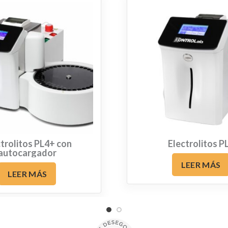
trolitos PL4+ con
Electrolitos P
autocargador
LEER MÁS
LEER MÁS