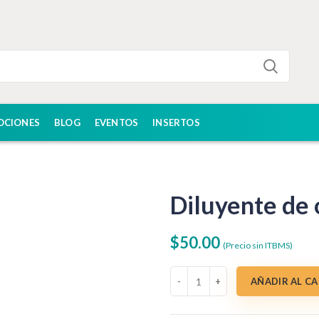
OCIONES
BLOG
EVENTOS
INSERTOS
Diluyente de 
$
50.00
(Precio sin ITBMS)
Diluyente de orina PL3 cantidad
AÑADIR AL C