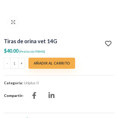
Clic para agrandar
Tiras de orina vet 14G
$
40.00
(Precio sin ITBMS)
Tiras de orina vet 14G cantidad
AÑADIR AL CARRITO
Categoría:
Uriplus II
Compartir