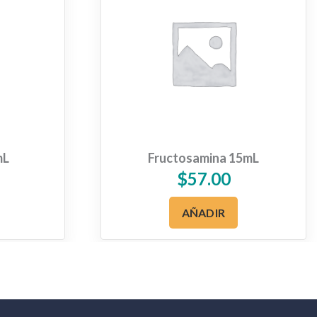
mL
Fructosamina 15mL
$
57.00
AÑADIR