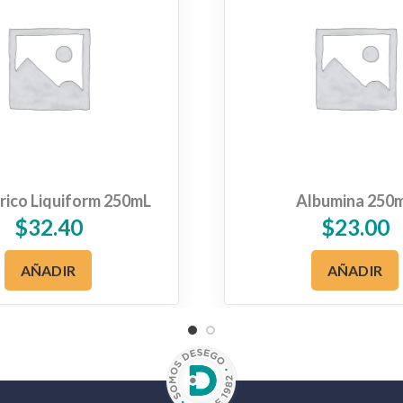
rico Liquiform 250mL
Albumina 250
$
32.40
$
23.00
AÑADIR
AÑADIR