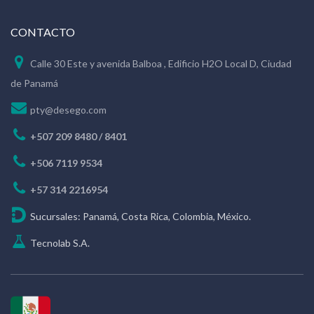
CONTACTO
Calle 30 Este y avenida Balboa , Edificio H2O Local D, Ciudad
de Panamá
pty@desego.com
+507 209 8480 / 8401
+506 7119 9534
+57 314 2216954
Sucursales: Panamá, Costa Rica, Colombia, México.
Tecnolab S.A.