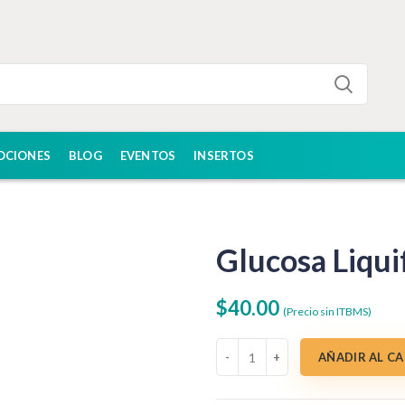
OCIONES
BLOG
EVENTOS
INSERTOS
Glucosa Liqu
$
40.00
(Precio sin ITBMS)
Glucosa Liquiform 500mL cantida
AÑADIR AL C