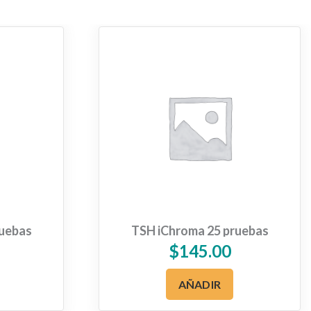
ruebas
TSH iChroma 25 pruebas
$
145.00
AÑADIR