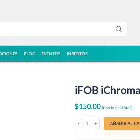
OCIONES
BLOG
EVENTOS
INSERTOS
iFOB iChroma
$
150.00
(Precio sin ITBMS)
iFOB iChroma 25 pruebas cantid
AÑADIR AL C