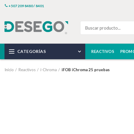
+507 209 8480 / 8401
CATEGORÍAS
REACTIVOS
PROM
Inicio
Reactivos
i-Chroma
iFOB iChroma 25 pruebas