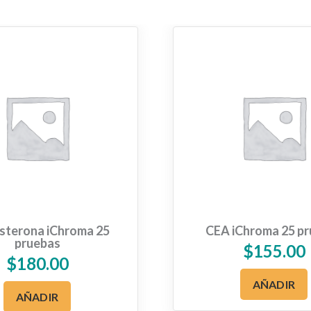
sterona iChroma 25
CEA iChroma 25 p
pruebas
$
155.00
$
180.00
AÑADIR
AÑADIR