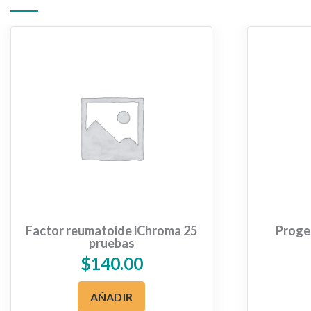
Factor reumatoide iChroma 25
Proge
pruebas
$
140.00
AÑADIR