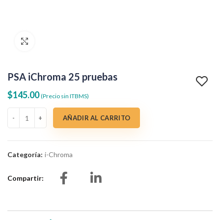
Clic para agrandar
PSA iChroma 25 pruebas
$
145.00
(Precio sin ITBMS)
PSA iChroma 25 pruebas cantidad
AÑADIR AL CARRITO
Categoría:
i-Chroma
Compartir