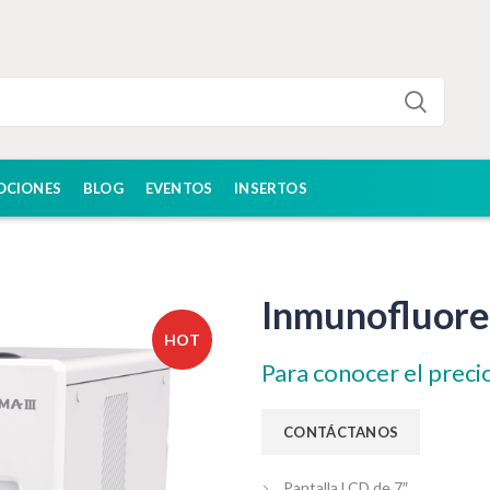
OCIONES
BLOG
EVENTOS
INSERTOS
Inmunofluores
HOT
Para conocer el preci
Pantalla LCD de 7″