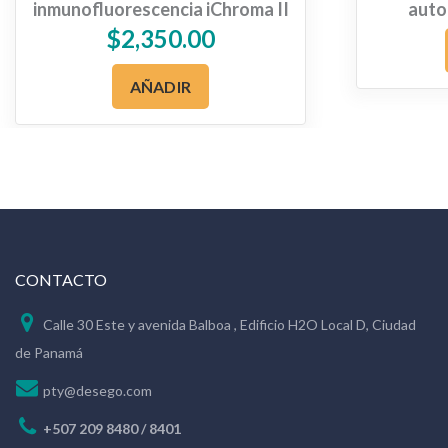
inmunofluorescencia iChroma II
auto
$
2,350.00
AÑADIR
CONTACTO
Calle 30 Este y avenida Balboa , Edificio H2O Local D, Ciudad
de Panamá
pty@desego.com
+507 209 8480 / 8401