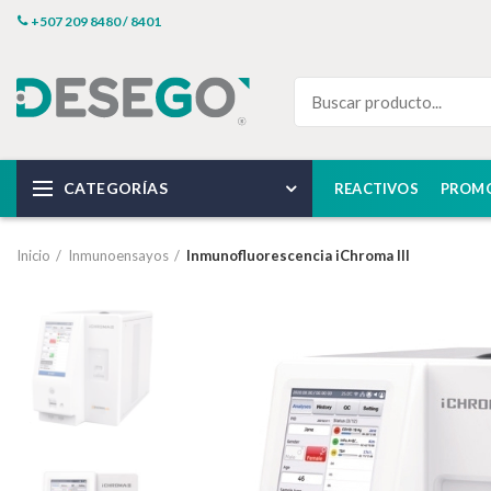
+507 209 8480 / 8401
CATEGORÍAS
REACTIVOS
PROM
Inicio
Inmunoensayos
Inmunofluorescencia iChroma III