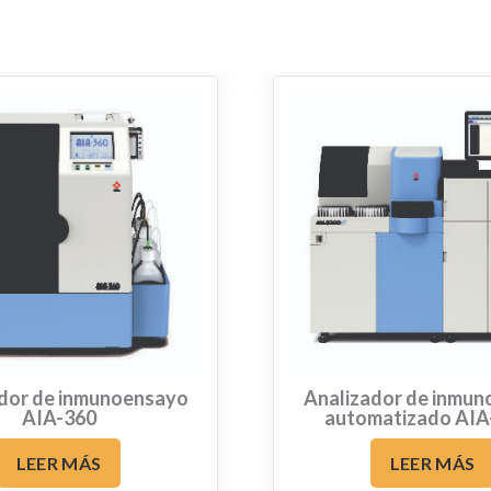
dor de inmunoensayo
Analizador de inmu
AIA-360
automatizado AIA
LEER MÁS
LEER MÁS