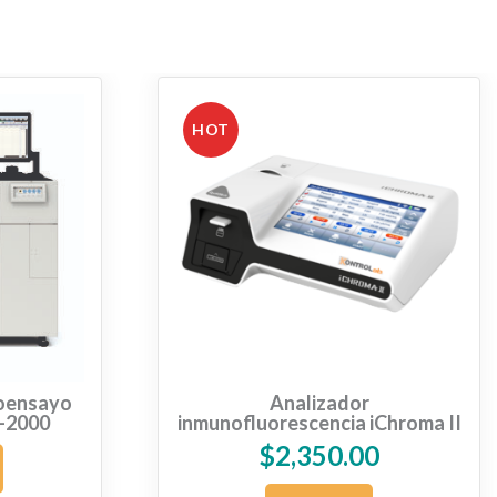
HOT
noensayo
Analizador
-2000
inmunofluorescencia iChroma II
$
2,350.00