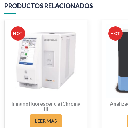
PRODUCTOS RELACIONADOS
HOT
HOT
Inmunofluorescencia iChroma
Analiza
III
LEER MÁS