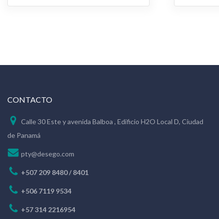
CONTACTO
Calle 30 Este y avenida Balboa , Edificio H2O Local D, Ciudad
de Panamá
pty@desego.com
+507 209 8480 / 8401
+506 7119 9534
+57 314 2216954