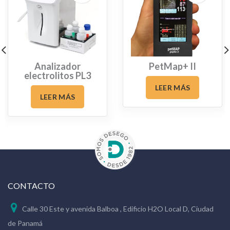
Analizador
PetMap+ II
electrolitos PL3
Vet
LEER MÁS
LEER MÁS
CONTACTO
Calle 30 Este y avenida Balboa , Edificio H2O Local D, Ciudad
de Panamá