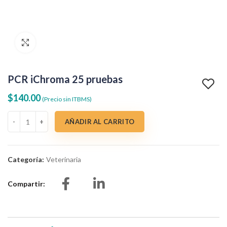
Clic para agrandar
PCR iChroma 25 pruebas
$
140.00
(Precio sin ITBMS)
PCR iChroma 25 pruebas cantidad
AÑADIR AL CARRITO
Categoría:
Veterinaria
Compartir