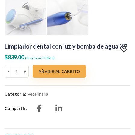
Limpiador dental con luz y bomba de agua X9
$
839.00
(Precio sin ITBMS)
Limpiador dental con luz y bomba de agua X9 cantidad
AÑADIR AL CARRITO
Categoría:
Veterinaria
Compartir