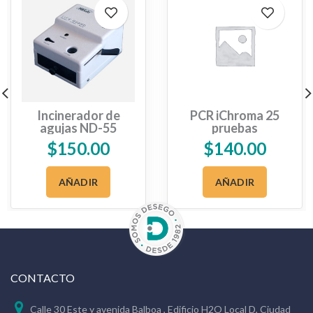
Incinerador de
PCR iChroma 25
agujas ND-55
pruebas
$
150.00
$
140.00
AÑADIR
AÑADIR
CONTACTO
Calle 30 Este y avenida Balboa , Edificio H2O Local D, Ciudad