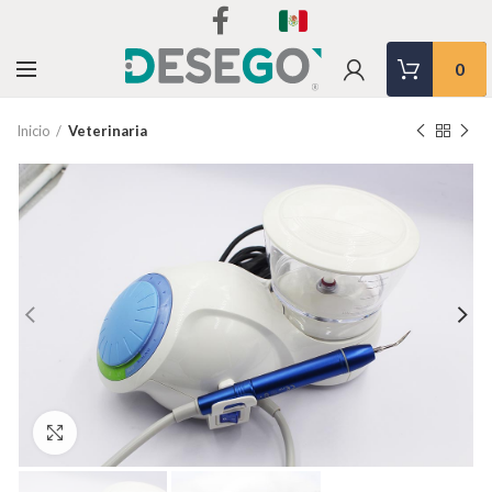
0
Inicio
Veterinaria
Clic para agrandar