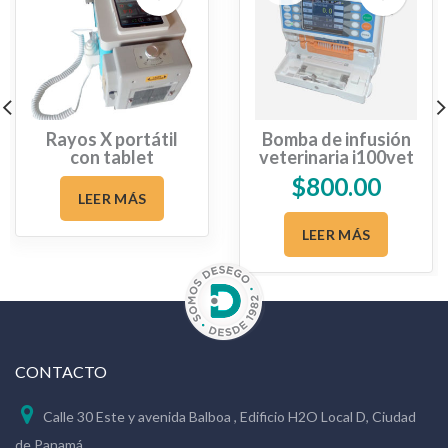
Rayos X portátil
Bomba de infusión
con tablet
veterinaria i100vet
$
800.00
LEER MÁS
LEER MÁS
CONTACTO
Calle 30 Este y avenida Balboa , Edificio H2O Local D, Ciudad
de Panamá