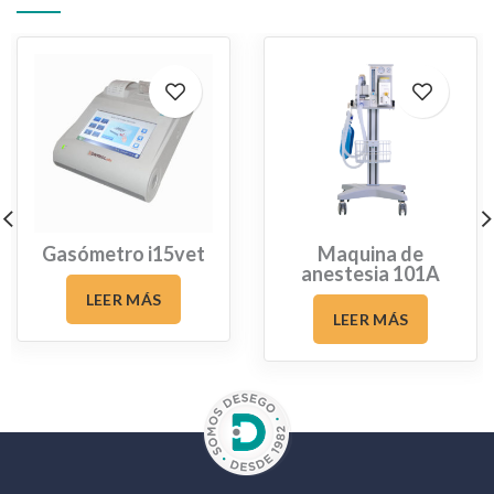
Gasómetro i15vet
Maquina de
anestesia 101A
LEER MÁS
LEER MÁS