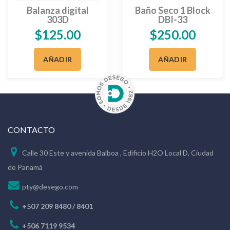
Balanza digital
Baño Seco 1 Block
303D
DBI-33
$
125.00
$
250.00
AÑADIR
AÑADIR
CONTACTO
Calle 30 Este y avenida Balboa , Edificio H2O Local D, Ciudad
de Panamá
pty@desego.com
+507 209 8480 / 8401
+506 7119 9534