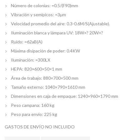
Número de colonias: =0.5/(F90)mm
Vibración y semipicos: =3µm
Velocidad promedio del aire: 0.3-0.6M/S(Ajustable).
Iluminación blanca y lámpara UV: 18W×? 20W×?
Ruido: =62aB(A)
Máxima disipación de poder: 0.4KW
Iluminación: =300LX
HEPA: 820×600×50×1 mm
Área de trabajo: 880×700×500 mm
Tamaño externo: 1040×790×1610 mm
Dimensiones en caja de empaque: 1240×960×1790 mm
Peso campana: 160 kg
Peso para envío: 225 kg
GASTOS DE ENVÍO NO INCLUIDO