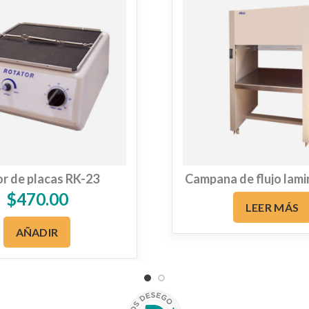
r de placas RK-23
Campana de flujo lami
$
470.00
LEER MÁS
AÑADIR