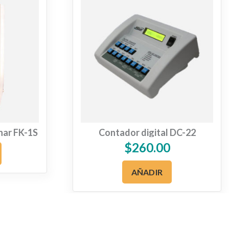
nar FK-1S
Contador digital DC-22
$
260.00
AÑADIR