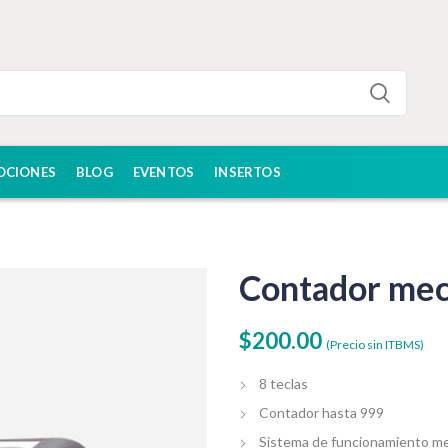
OCIONES
BLOG
EVENTOS
INSERTOS
Contador me
$
200.00
(Precio sin ITBMS)
8 teclas
Contador hasta 999
Sistema de funcionamiento me