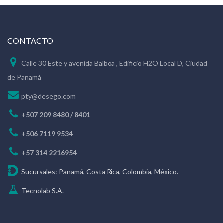
CONTACTO
Calle 30 Este y avenida Balboa , Edificio H2O Local D, Ciudad
de Panamá
pty@desego.com
+507 209 8480 / 8401
+506 7119 9534
+57 314 2216954
Sucursales: Panamá, Costa Rica, Colombia, México.
Tecnolab S.A.