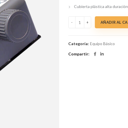
Cubierta plástica alta duración
Contador mecanido RBC-01 cant
AÑADIR AL C
Categoría:
Equipo Básico
Compartir