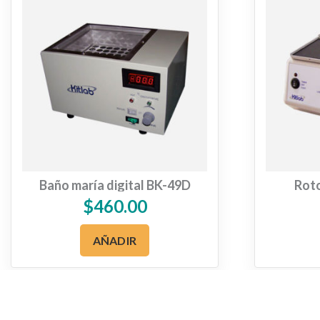
Baño maría digital BK-49D
Roto
$
460.00
AÑADIR