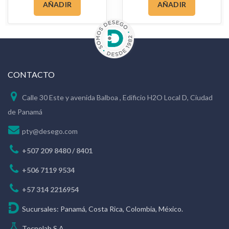
AÑADIR
AÑADIR
CONTACTO
Calle 30 Este y avenida Balboa , Edificio H2O Local D, Ciudad
de Panamá
pty@desego.com
+507 209 8480 / 8401
+506 7119 9534
+57 314 2216954
Sucursales: Panamá, Costa Rica, Colombia, México.
Tecnolab S.A.