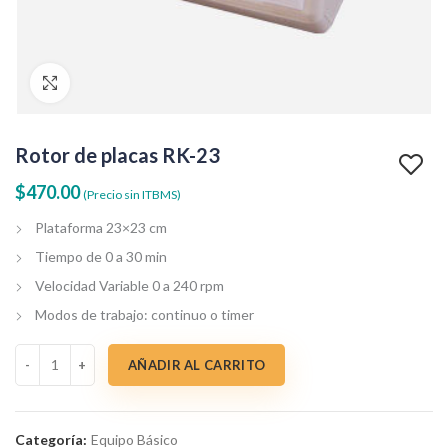
Clic para agrandar
Rotor de placas RK-23
$
470.00
(Precio sin ITBMS)
Plataforma 23×23 cm
Tiempo de 0 a 30 min
Velocidad Variable 0 a 240 rpm
Modos de trabajo: continuo o timer
Rotor de placas RK-23 cantidad
AÑADIR AL CARRITO
Categoría:
Equipo Básico