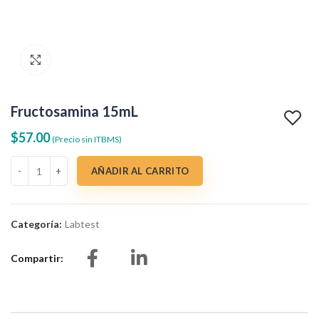
Clic para agrandar
Fructosamina 15mL
$
57.00
(Precio sin ITBMS)
Fructosamina 15mL cantidad
AÑADIR AL CARRITO
Categoría:
Labtest
Compartir