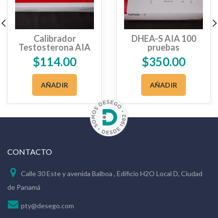
Calibrador
DHEA-S AIA 100
Testosterona AIA
pruebas
$
114.00
$
350.00
AÑADIR
AÑADIR
CONTACTO
Calle 30 Este y avenida Balboa , Edificio H2O Local D, Ciudad
de Panamá
pty@desego.com