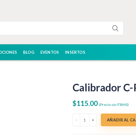
OCIONES
BLOG
EVENTOS
INSERTOS
Calibrador C
$
115.00
(Precio sin ITBMS)
Calibrador C-Pep AIA cantidad
AÑADIR AL C